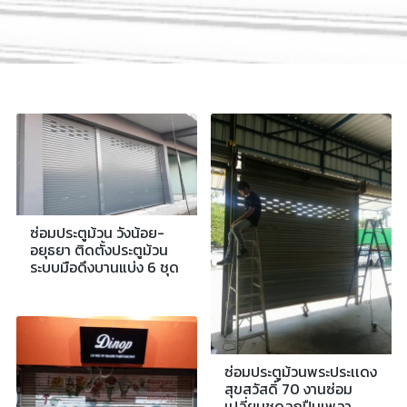
ซ่อมประตูม้วน วังน้อย-
อยุธยา ติดตั้งประตูม้วน
ระบบมือดึงบานแบ่ง 6 ชุด
ซ่อมประตูม้วนพระประเเดง
สุขสวัสดิ์ 70 งานซ่อม
เปลี่ยนชุดลูกปืนเพลา