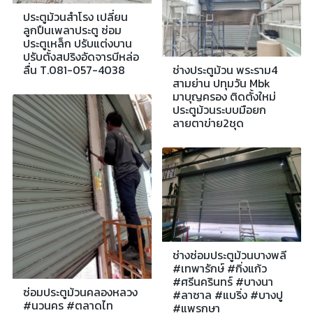
ประตูม้วนสำโรง เปลี่ยน
ลูกปืนเพลาประตู ซ่อม
ประตูเหล็ก ปรับแต่งบาน
ปรับตั้งสปริงอัดจารบีหล่อ
ช่างประตูม้วน พระราม4
ลื่น T.081-057-4038
สามย่าน ปทุมวัน Mbk
มาบุญครอง ติดตั้งใหม่
ประตูม้วนระบบมือยก
ลายตาข่าย2ชุด
ช่างซ่อมประตูม้วนบางพลี
#เทพารักษ์ #กิ่งแก้ว
#ศรีนครินทร์ #บางนา
ซ่อมประตูม้วนคลองหลวง
#ลาซาล #แบริ่ง #บางปู
#นวนคร #ตลาดไท
#แพรกษา