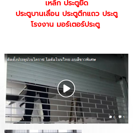
เหล็ก ประตูยืด
ประตูบานเลื่อน ประตูตึกแถว ประตู
โรงงาน มอร์เตอร์ประตู