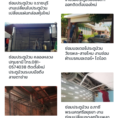
ซ่อมประตูม้วน จ.ราชบุรี
ออกติดตั้งของใหม่
งานเปลี่ยนใบประตูม้วน
เปลี่ยนแผ่นกล่องหุ้มใหม่
ซ่อมมอเตอร์ประตูม้วน
วัชรพล-สายไหม งานซ่อม
ซ่อมประตูม้วน คลองหลวง
ผ้าเบรคมอเตอร์+ ไดโอด
ปทุมธานี โทร.081-
0574038 ติดตั้งใหม่
ประตูม้วนระบบมือดึง
ลายตาข่าย
ซ่อมประตูม้วน อ.ภาชี
พระนครศรีอยุธยา งาน
ซ่อมเปลี่ยนชุดลูกปืนเพลา