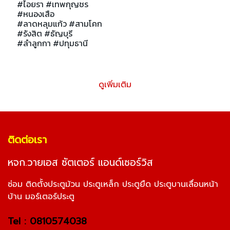
#ไอยรา #เทพกุญชร
#หนองเสือ
#ลาดหลุมแก้ว #สามโคก
#รังสิต #ธัญบุรี
#ลำลูกกา #ปทุมธานี
ดูเพิ่มเติม
ติดต่อเรา
หจก.วายเอส ซัตเตอร์ แอนด์เซอร์วิส
ซ่อม ติดตั้งประตูม้วน ประตูเหล็ก ประตูยืด ประตูบานเลื่อนหน้า
บ้าน มอร์เตอร์ประตู
Tel : 0810574038