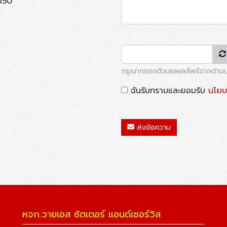
0150
กรุณากรอกตัวเลขผลลัพธ์จากด้าน
ฉันรับทราบและยอมรับ
นโยบ
ส่งข้อความ
หจก.วายเอส ซัตเตอร์ แอนด์เซอร์วิส