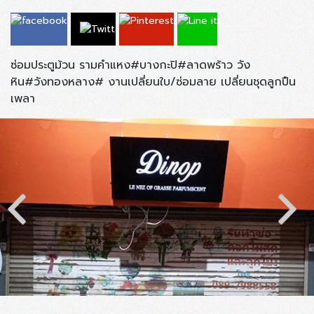
ซ่อมประตูม้วน รามคำแหง#บางกะปิ#ลาดพร้าว วัง
หิน#วังทองหลาง# งานเปลี่ยนใบ/ซ่อมลาย เปลี่ยนชุดลูกปืน
เพลา