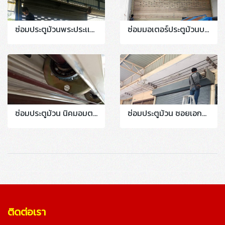
ซ่อมประตูม้วนพระประเเดง สุขสวัสดิ์ 70 งานซ่อมเปลี่ยนชุดลูกปืนเพลา
ซ่อมมอเตอร์ประตูม้วนบางปะกง ประตูม้วนสุวินทวงศ์ #บางสมัคร #บางวัว 081-0574038 #งานเปลี่ยนตู้คอนโทรลมอเตอร์แท่นพร้อมตัวเช็คระบบขึ้นลงอะจารบีล้อเลื่อน
ซ่อมประตูม้วน นิคมอมตะนคร..ชลบุรี งานซ่อมเปลี่ยนชุดลูกปืนเพลาพร้อมปรับแต่งบาน
ซ่อมประตูม้วน ซอยเอกชัย 80 งานเปลี่ยนกล่องรับสัญญาณรีโมร์ทพร้อมลูกรีโมร์ท 2ชุด
ติดต่อเรา