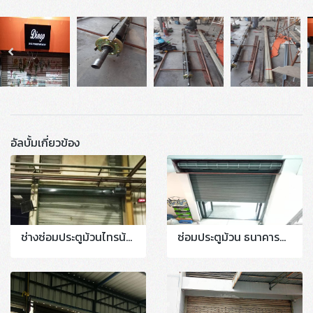
อัลบั้มเกี่ยวข้อง
ช่างซ่อมประตูม้วนไทรน้อย-สุพรรณ ประตูม้วนบางบัวทอง #ไทรม้า #ท่าอิฐ #นนทบุรี
ซ่อมประตูม้วน ธนาคารกรุงไทย สาขาวงศ์สว่าง งานเปลี่ยนฐานล่างประกอบฉาก