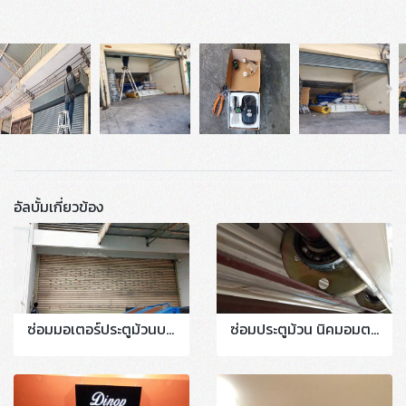
อัลบั้มเกี่ยวข้อง
ซ่อมมอเตอร์ประตูม้วนบางปะกง ประตูม้วนสุวินทวงศ์ #บางสมัคร #บางวัว 081-0574038 #งานเปลี่ยนตู้คอนโทรลมอเตอร์แท่นพร้อมตัวเช็คระบบขึ้นลงอะจารบีล้อเลื่อน
ซ่อมประตูม้วน นิคมอมตะนคร..ชลบุรี งานซ่อมเปลี่ยนชุดลูกปืนเพลาพร้อมปรับแต่งบาน