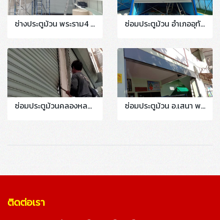
ช่างประตูม้วน พระราม4 สามย่าน ปทุมวัน Mbk มาบุญครอง ติดตั้งใหม่ประตูม้วนระบบมือยกลายตาข่าย2ชุด
ซ่อมประตูม้วน อำเภออุทัย อยุธยา งานติดตั้งใหม่ระบบมือดึง
ซ่อมประตูม้วนคลองหลวง #นวนคร #ตลาดไท #ไอยรา #เทพกุญชร #หนองเสือ #ลาดหลุมแก้ว #สามโคก #รังสิต #ธัญบุรี #ลำลูกกา #ปทุมธานี
ซ่อมประตูม้วน อ.เสนา พระนครศรีอยุธยา งานติดตั้งใหม่ระบบมือดึงบานแบ่ง เปลี่ยนฐานล่างประกอบฉาก
ติดต่อเรา