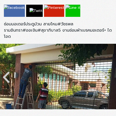
ซ่อมมอเตอร์ประตูม้วน สายไหม#วัชรพล
รามอินทรา#ออเงิน#สุขาภิบาล5 งานซ่อมผ้าเบรคมอเตอร์+ ได
โอด