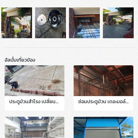
อัลบั้มเกี่ยวข้อง
ประตูม้วนสำโรง เปลี่ยนลูกปืนเพลาประตู ซ่อมประตูเหล็ก ปรับแต่งบานปรับตั้งสปริงอัดจารบีหล่อลื่น T.081-057-4038
ซ่อมประตูม้วน เดอะมอล์บางแค | The mall bangkae งานติดตั้งใหม่ระบบมอเตอร์ไฟฟ้า