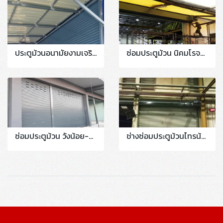
ประตูม้วนอนามัยงามเจริญ #พุทธบูชา #พระราม2 #บางมด ติดตั้งประตูม้วนระบบอัติโนมัติ
ซ่อมประตูม้วน นิคมโรจนะ ติดตั้งใหม่รื้อบานแบ่งออกติดบานเต็มเป็นระบบมอเตอร์ไฟฟ้า T.081-0574038
ซ่อมประตูม้วน วังน้อย-อยุธยา ติดตั้งประตูม้วนระบบมือดึงบานแบ่ง 6 ชุด
ช่างซ่อมประตูม้วนไทรน้อย-สุพรรณ ประตูม้วนบางบัวทอง #ไทรม้า #ท่าอิฐ #นนทบุรี