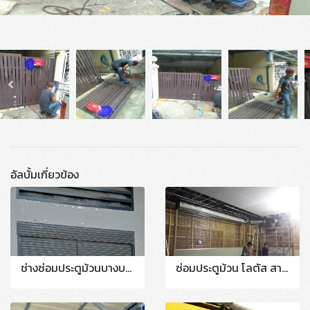
อัลบั้มเกี่ยวข้อง
ช่างซ่อมประตูม้วนบางบอน #เอกชัย #กำนันแม้น #กัลปพฤกษ์ 0810574038
ซ่อมประตูม้วน โลตัส สาขานวนคร งานติดตั้งใหม่ระบบมอเตอร์ไฟฟ้า 3 ชุด