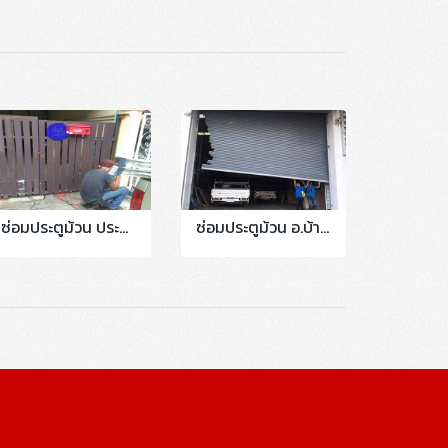
ซ่อมประตูม้วน ประตูบานเลื่อนหน้าบาน บางนา งานเปลี่ยนวู๊ดประตูบานเลื่อนหน้าบ้าน
ซ่อมประตูม้วน อ.บ้านบึง จ.ชลบุรี งานซ่อมปรับแต่งบานประตูหลุดราง