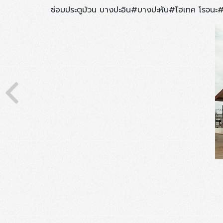
ซ่อมประตูม้วน บางปะอิน#บางปะหัน#ไฮเทค โรจนะ#อ