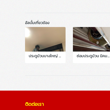
อัลบั้มเกี่ยวข้อง
ประตูม้วนบางใหญ่ #บางบัวทอง #ลาดปลาดุก #กันตนา #มาลัยแมน T.081-0574038
ซ่อมประตูม้วน นิคมอมตะนคร..ชลบุรี งานซ่อมเปลี่ยนชุดลูกปืนเพลาพร้อมปรับแต่งบาน
ติดต่อเรา