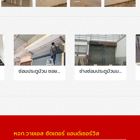
ซ่อมประตูม้วน ซอยเอกชัย 80 งานเปลี่ยนกล่องรับสัญญาณรีโมร์ทพร้อมลูกรีโมร์ท 2ชุด
ช่างซ่อมประตูม้วนบางปะกง ฉะเชิงเทรา #บางสมัคร #บางวัว #บางบ่อ #บางแสน
หจก.วายเอส ซัตเตอร์ แอนด์เซอร์วิส