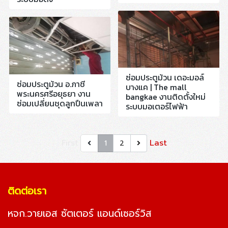
ซ่อมประตูม้วน เดอะมอล์
ซ่อมประตูม้วน อ.ภาชี
บางแค | The mall
พระนครศรีอยุธยา งาน
bangkae งานติดตั้งใหม่
ซ่อมเปลี่ยนชุดลูกปืนเพลา
ระบบมอเตอร์ไฟฟ้า
First
Last
1
2
ติดต่อเรา
หจก.วายเอส ซัตเตอร์ แอนด์เซอร์วิส