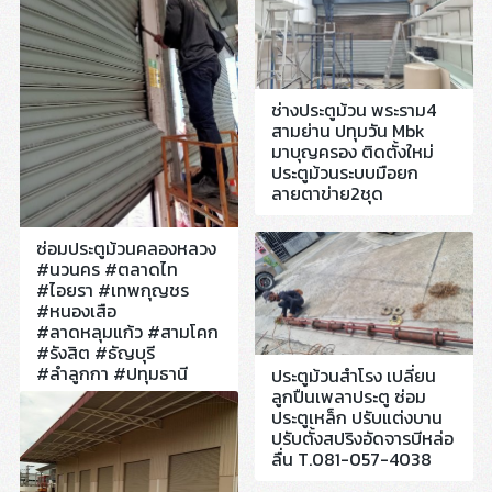
ช่างประตูม้วน พระราม4
สามย่าน ปทุมวัน Mbk
มาบุญครอง ติดตั้งใหม่
ประตูม้วนระบบมือยก
ลายตาข่าย2ชุด
ซ่อมประตูม้วนคลองหลวง
#นวนคร #ตลาดไท
#ไอยรา #เทพกุญชร
#หนองเสือ
#ลาดหลุมแก้ว #สามโคก
#รังสิต #ธัญบุรี
#ลำลูกกา #ปทุมธานี
ประตูม้วนสำโรง เปลี่ยน
ลูกปืนเพลาประตู ซ่อม
ประตูเหล็ก ปรับแต่งบาน
ปรับตั้งสปริงอัดจารบีหล่อ
ลื่น T.081-057-4038