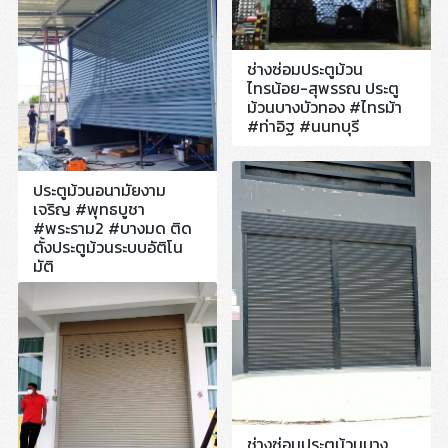
ช่างซ่อมประตูม้วน
ไทรน้อย-สุพรรณ ประตู
ม้วนบางบัวทอง #ไทรม้า
#ท่าอิฐ #นนทบุรี
ประตูม้วนอนามัยงาม
เจริญ #พุทธบูชา
#พระราม2 #บางมด ติด
ตั้งประตูม้วนระบบอัติโน
มัติ
ช่างซ่อมประตูม้วนบาง