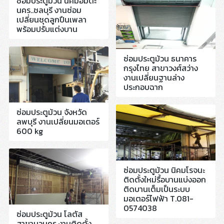
ซ่อมประตูม้วน นิคมอมตะ
นคร..ชลบุรี งานซ่อม
เปลี่ยนชุดลูกปืนเพลา
พร้อมปรับแต่งบาน
ซ่อมประตูม้วน ธนาคาร
กรุงไทย สาขาวงศ์สว่าง
งานเปลี่ยนฐานล่าง
ประกอบฉาก
ซ่อมประตูม้วน จังหวัด
ลพบุรี งานเปลี่ยนมอเตอร์
600 kg
ซ่อมประตูม้วน นิคมโรจนะ
ติดตั้งใหม่รื้อบานแบ่งออก
ติดบานเต็มเป็นระบบ
มอเตอร์ไฟฟ้า T.081-
0574038
ซ่อมประตูม้วน โลตัส
สาขานวนคร งานติดตั้ง