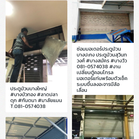
ซ่อมมอเตอร์ประตูม้วน
บางปะกง ประตูม้วนสุวินท
วงศ์ #บางสมัคร #บางวัว
081-0574038 #งาน
เปลี่ยนตู้คอนโทรล
มอเตอร์แท่นพร้อมตัวเช็ค
ระบบขึ้นลงอะจารบีล้อ
ประตูม้วนบางใหญ่
เลื่อน
#บางบัวทอง #ลาดปลา
ดุก #กันตนา #มาลัยแมน
T.081-0574038