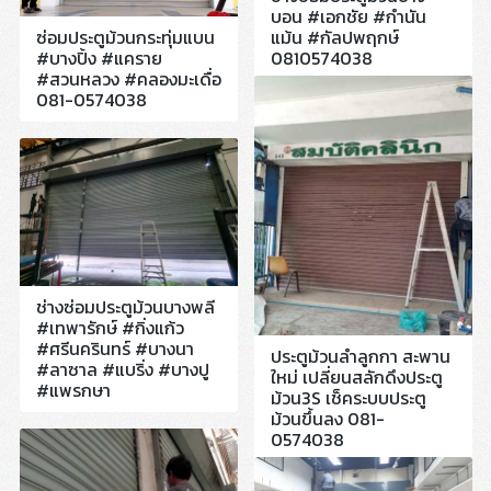
บอน #เอกชัย #กำนัน
ซ่อมประตูม้วนกระทุ่มแบน
แม้น #กัลปพฤกษ์
#บางปิ้ง #แคราย
0810574038
#สวนหลวง #คลองมะเดื่อ
081-0574038
ช่างซ่อมประตูม้วนบางพลี
#เทพารักษ์ #กิ่งแก้ว
#ศรีนครินทร์ #บางนา
ประตูม้วนลำลูกกา สะพาน
#ลาซาล #แบริ่ง #บางปู
ใหม่ เปลี่ยนสลักดึงประตู
#แพรกษา
ม้วน3S เช็คระบบประตู
ม้วนขึ้นลง 081-
0574038